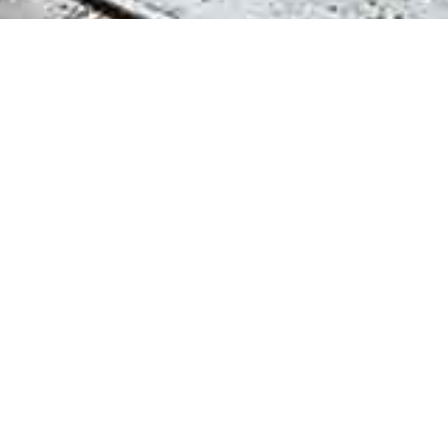
SPIRITUS, L’ESPRIT DU
BOIS !
L’Atelier Spiritus fabrique vos meubles sur
mesure, selon vos envies. Vous bénéficiez
d’un accompagnement personnalisé pour
imaginer et concevoir les pièces
répondant à toutes vos attentes :
meubles contemporains ou de style, en