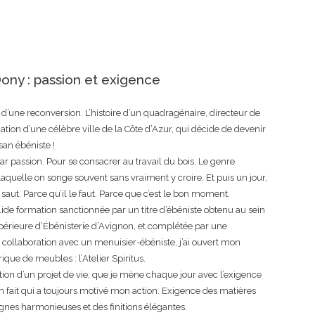
Dony : passion et exigence
re d’une reconversion. L’histoire d’un quadragénaire, directeur de
ion d’une célèbre ville de la Côte d’Azur, qui décide de devenir
san ébéniste !
par passion. Pour se consacrer au travail du bois. Le genre
laquelle on songe souvent sans vraiment y croire. Et puis un jour,
 saut. Parce qu’il le faut. Parce que c’est le bon moment.
ide formation sanctionnée par un titre d’ébéniste obtenu au sein
périeure d’Ébénisterie d’Avignon, et complétée par une
 collaboration avec un menuisier-ébéniste, j’ai ouvert mon
rique de meubles : l’Atelier Spiritus.
tion d’un projet de vie, que je mène chaque jour avec l’exigence
en fait qui a toujours motivé mon action. Exigence des matières
ignes harmonieuses et des finitions élégantes.