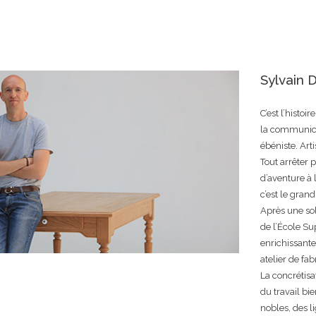
Sylvain 
C’est l’histoi
la communicat
ébéniste. Arti
Tout arrêter 
d’aventure à 
c’est le grand
Après une sol
de l’École Su
enrichissante
atelier de fab
La concrétisa
du travail bi
nobles, des l